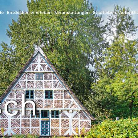
de
Entdecken & Erleben
Veranstaltungen
Stadtleben
Aufentha
sch