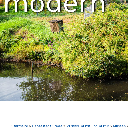
modern
Startseite
»
Hansestadt Stade
»
Museen, Kunst und Kultur
»
Museen