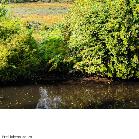
»
Freilichtmuseum