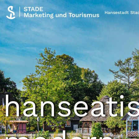
Hansestadt Sta
hanseati