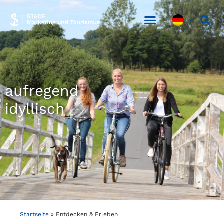
aufregend
idyllisch
Startseite
»
Entdecken & Erleben