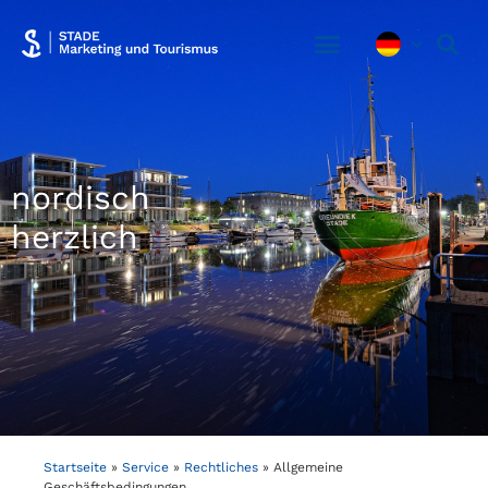
nordisch
herzlich
Startseite
»
Service
»
Rechtliches
»
Allgemeine
Geschäftsbedingungen