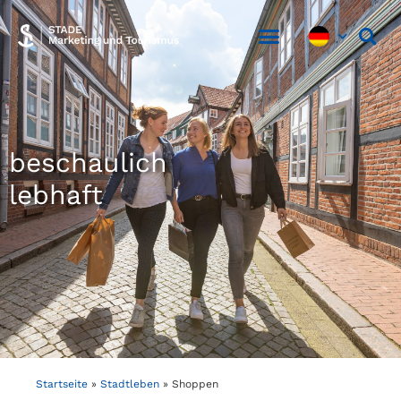
beschaulich
lebhaft
Startseite
»
Stadtleben
»
Shoppen