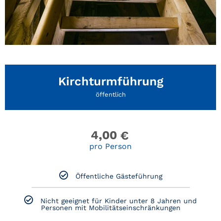
Kirchturmführung
öffentlich
4,00
€
pro Person
Öffentliche Gästeführung
Nicht geeignet für Kinder unter 8 Jahren und
Personen mit Mobilitätseinschränkungen