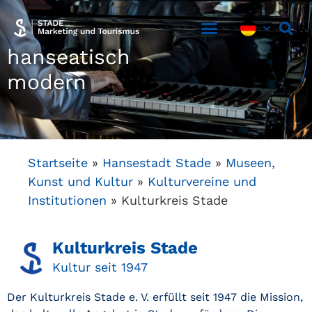
hanseatisch
Hansestadt Stade
Entdecken & Erleben
Aufenthalt planen
modern
Startseite
»
Hansestadt Stade
»
Museen,
Kunst und Kultur
»
Kulturvereine und
Institutionen
»
Kulturkreis Stade
Kulturkreis Stade
Kultur seit 1947
Der Kulturkreis Stade e. V. erfüllt seit 1947 die Mission,