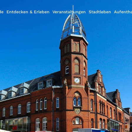
de
Entdecken & Erleben
Veranstaltungen
Stadtleben
Aufentha