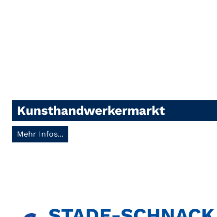
Kunsthandwerkermarkt
Mehr Infos...
STADE-SCHNACK​