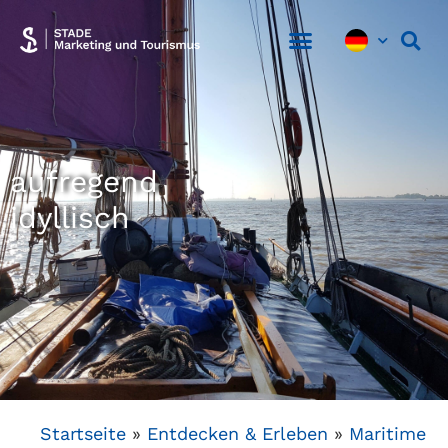
Hansestadt Stade
Entdecken & Erleben
Aufenthalt planen
aufregend
idyllisch
Startseite
»
Entdecken & Erleben
»
Maritime